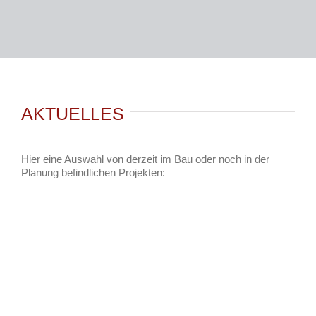
AKTUELLES
Hier eine Auswahl von derzeit im Bau oder noch in der
Planung befindlichen Projekten:
Umbau,
Umbau,
es
Sanierung und
Sanierung und
hauses
Erweiterung
Erweiterung
t
eines
eines
Wohnhauses
Wohnhauses
Neubau
Umbau,
Umbau,
Aktuelles
Aktuelles
eines
Sanierung
Sanierung