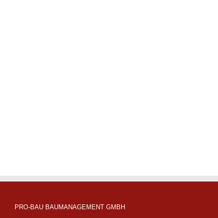
Besonderheit(en):
umfangreiche
Unterfangung des
bewohnten
denkmalgeschützten
Bestandes
Ausführung der
Spezialtiefbauarbeiten
mittels „Forster-
System“
PRO-BAU BAUMANAGEMENT GMBH