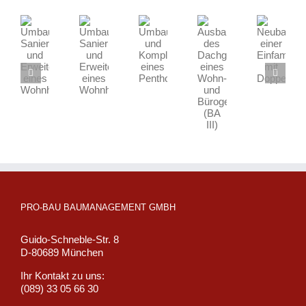
Ausbau
Umbau,
Umbau,
Umbau
Neubau
des
Sanierung
Sanierung
und
einer
Dachgeschosses
und
und
Komplettsanierung
Einfamilienvilla
eines
Erweiterung
Erweiterung
eines
mit
Wohn-
eines
eines
Penthouses
Doppelgarage
und
Wohnhauses
Wohnhauses
Bürogebäudes
(BA
III)
PRO-BAU BAUMANAGEMENT GMBH
Guido-Schneble-Str. 8
D-80689 München
Ihr Kontakt zu uns:
(089) 33 05 66 30