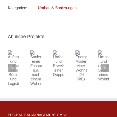
Kategorien:
Umbau & Sanierungen
Ähnliche Projekte
Aufstockung
Sanierung
Energetische
Umbau
Umbau
und
einer
Modernisierung
und
und
Umbau
Fassade
einer
energetische
Erweiterung
eines
u.a.
Wohnanlage
Sanierung
einer
Büro-
nach
(24
eines
Doppelhaushälfte
und
einem
WE)
Wohnhauses
Logistikgebäudes
Wohnungsbrand
PRO-BAU BAUMANAGEMENT GMBH