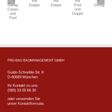
mit
mit
mit
mit
mit
Garage,
Pool
Doppelgarage
Doppelgarage
Garagen
Carport
und
und
Doppelgarage
Pool
PRO-BAU BAUMANAGEMENT GMBH
Guido-Schneble-Str. 8
D-80689 München
Ihr Kontakt zu uns:
(089) 33 05 66 30
oder verwenden Sie
unser
Kontaktformular
.