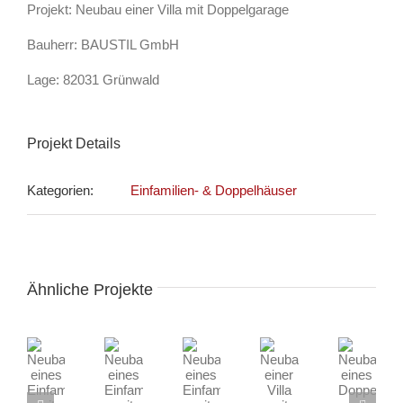
Projekt: Neubau einer Villa mit Doppelgarage
Bauherr: BAUSTIL GmbH
Lage: 82031 Grünwald
Projekt Details
Kategorien:
Einfamilien- & Doppelhäuser
Ähnliche Projekte
Neubau
Neubau
Neubau
Neubau
Neubau
eines
einer
eines
eines
eines
Einfamilienhauses
Villa
Einfamilienhauses
Einfamilienhauses
Doppelhauses