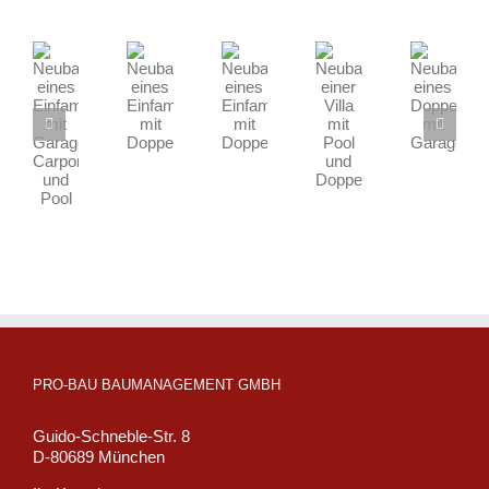
Neubau
Neubau
Neubau
Neubau
Neubau
eines
einer
eines
eines
eines
Einfamilienhauses
Villa
Einfamilienhauses
Einfamilienhauses
Doppelhauses
mit
mit
mit
mit
mit
Garage,
Pool
Doppelgarage
Doppelgarage
Garagen
Carport
und
und
Doppelgarage
Pool
PRO-BAU BAUMANAGEMENT GMBH
Guido-Schneble-Str. 8
D-80689 München