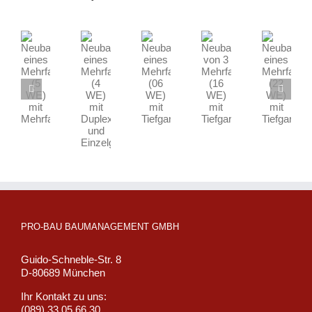
Neubau
Neubau
Neubau
Neubau
von
eines
eines
eines
3
Neubau
Mehrfamilienhauses
Mehrfamilienhauses
Mehrfamilienhau
Mehrfamilienhäusern
eines
(4
(5
(22
(16
Mehrfamilienhauses
WE)
WE)
WE)
WE)
(06
mit
mit
mit
mit
WE)
Duplex-
Mehrfachparker
Tiefgarage
Tiefgarage
mit
und
Tiefgarage
Einzelgarage
PRO-BAU BAUMANAGEMENT GMBH
Guido-Schneble-Str. 8
D-80689 München
Ihr Kontakt zu uns:
(089) 33 05 66 30